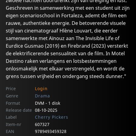
zwoele nachten doordrenkt zijn van dreiging en lust.
Geschreven in samenwerking met een student uit zijn
eigen scenarioschool in Fortaleza, ademt de film een
rauwe, authentieke energie. De betoverende visuele
stijl van cinematograaf Hlène Louvart, die eerder
samenwerkte met Aïnouz aan The Invisible Life of
Eurdice Gusmao (2019) en Firebrand (2023) versterkt
de elektrificerende sensualiteit van de film. In Motel
Destino raken verlangens en lotsbestemmingen
onlosmakelijk met elkaar verstrengeld, en wordt de
grens tussen vrijheid en ondergang steeds dunner."
Price
Login
Genre
Drama
Format
DVM - 1 disk
Release date
08-10-2025
Label
Cherry Pickers
Item-nr
607327
EAN
9789493459328