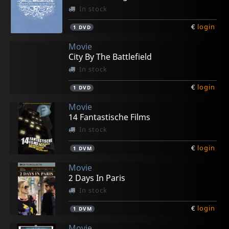
In stock
€
login
1
DVD
Movie
City By The Battlefield
In stock
€
login
1
DVD
Movie
14 Fantastische Films
In stock
€
login
1
DVM
Movie
2 Days In Paris
In stock
€
login
1
DVM
Movie