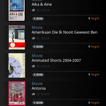
Aika & Aine
In stock
€
login
1
DVM
Movie
Amerikaan Die Ik Nooit Geweest Ben
In stock
€
login
1
DVM
Movie
Animated Shorts 2004-2007
In stock
€
login
1
DVM
Movie
Antonia
In stock
€
login
1
DVM