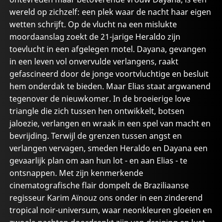
wereld op zichzelf: een plek waar de nacht haar eigen
wetten schrijft. Op de vlucht na een mislukte
moordaanslag zoekt de 21-jarige Heraldo zijn
toevlucht in een afgelegen motel. Dayana, gevangen
in een leven vol onvervulde verlangens, raakt
gefascineerd door de jonge voortvluchtige en besluit
hem onderdak te bieden. Maar Elias staat argwanend
tegenover de nieuwkomer. In de broeierige love
triangle die zich tussen hen ontwikkelt, botsen
jaloezie, verlangen en wraak in een spel van macht en
bevrijding. Terwijl de grenzen tussen angst en
verlangen vervagen, smeden Heraldo en Dayana een
gevaarlijk plan om aan hun lot - en aan Elias - te
ontsnappen. Met zijn kenmerkende
cinematografische flair dompelt de Braziliaanse
regisseur Karim Aïnouz ons onder in een zinderend
tropical noir-universum, waar neonkleuren gloeien en