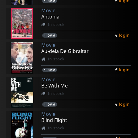
€
login
1
DVM
Movie
Antonia
In stock
€
login
1
DVM
Movie
Au-dela De Gibraltar
In stock
€
login
1
DVM
Movie
Be With Me
In stock
€
login
1
DVM
Movie
Blind Flight
In stock