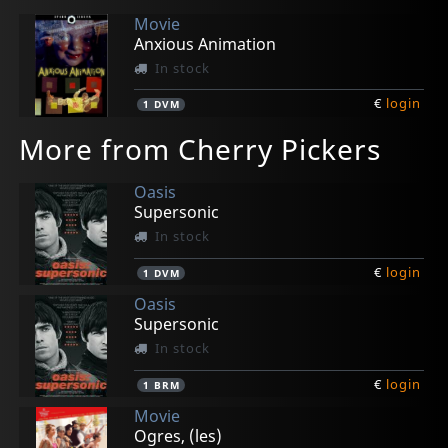
Movie
Anxious Animation
In stock
€
login
1
DVM
More from Cherry Pickers
Oasis
Supersonic
In stock
€
login
1
DVM
Oasis
Supersonic
In stock
€
login
1
BRM
Movie
Ogres, (les)