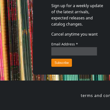
Sign up for a weekly update
of the latest arrivals,
Movie (import)
Movie (i
expected releases and
Total Destruction
Killing H
catalog changes.
In stock
Not in 
Cancel anytime you want
€
login
1
DVM
1
DVM
Email Address
*
terms and con