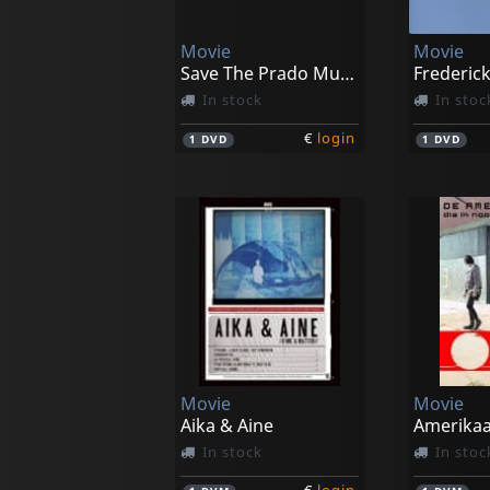
Movie
Movie
Save The Prado Museum
Frederic
In stock
In stoc
€
login
1
DVD
1
DVD
Movie
Movie
Aika & Aine
In stock
In stoc