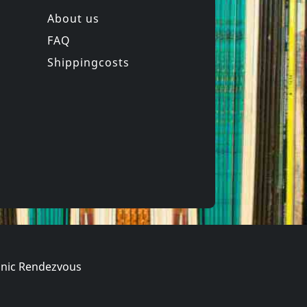
About us
FAQ
rt)
Movie (import)
Love Exchange
Shippingcosts
Not in stock
€
login
€
login
1
DVM
nic Rendezvous