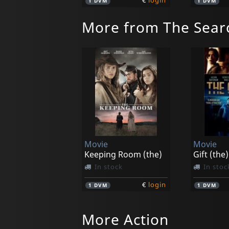
€
login
1
DVM
1
DVM
More from The Sear
Movie
Movie
Keeping Room (the)
Gift (the)
In stock
In stoc
€
login
1
DVM
1
DVM
More Action