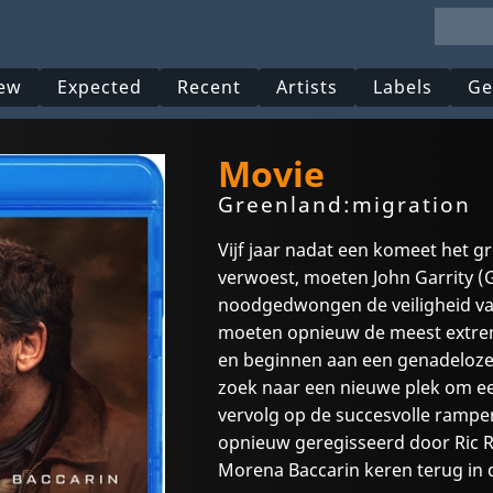
ew
Expected
Recent
Artists
Labels
Ge
Movie
Greenland:migration
Vijf jaar nadat een komeet het g
verwoest, moeten John Garrity (G
noodgedwongen de veiligheid van
moeten opnieuw de meest extr
en beginnen aan een genadeloze
zoek naar een nieuwe plek om ee
vervolg op de succesvolle rampe
opnieuw geregisseerd door Ric 
Morena Baccarin keren terug in 