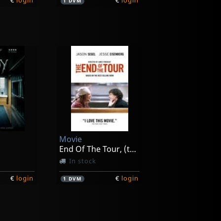
€
login
€
login
1
DVM
Movie
End Of The Tour, (the)
In stock
€
login
€
login
1
DVM