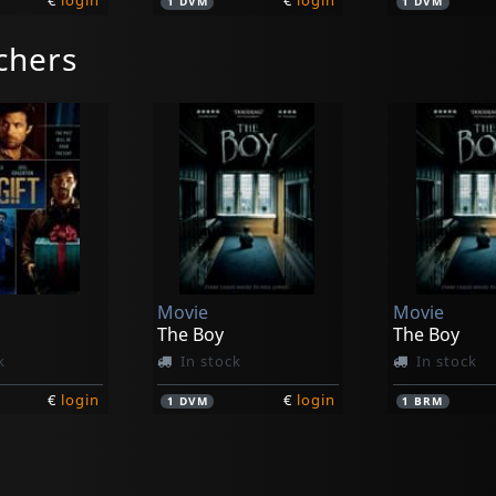
€
login
€
login
1
DVM
1
DVM
chers
Movie
Movie
The Boy
The Boy
k
In stock
In stock
€
login
€
login
1
DVM
1
BRM