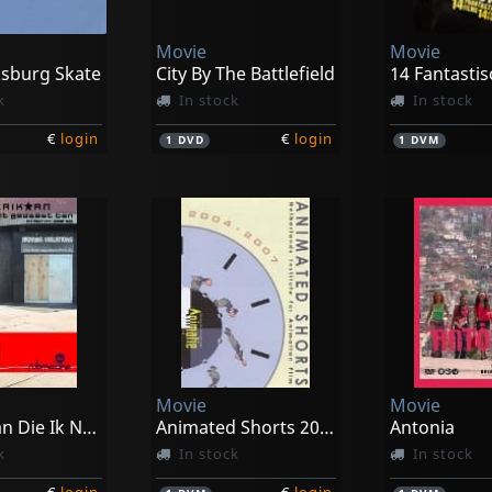
Movie
Movie
ksburg Skate
City By The Battlefield
14 Fantastis
k
In stock
In stock
€
login
€
login
1
DVD
1
DVM
Movie
Movie
Amerikaan Die Ik Nooit Geweest Ben
Animated Shorts 2004-2007
Antonia
k
In stock
In stock