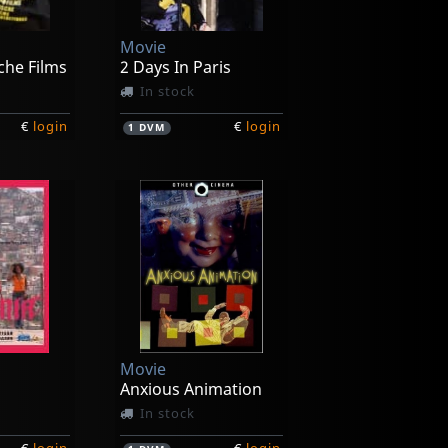
Movie
che Films
2 Days In Paris
In stock
€
login
€
login
1
DVM
Movie
Anxious Animation
In stock