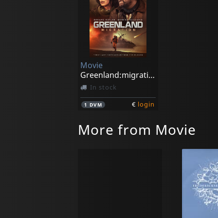
Movie
Greenland:migration
In stock
€
login
1
DVM
More from Movie