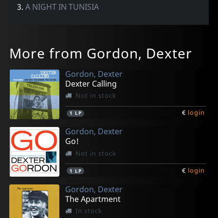
3.
A NIGHT IN TUNISIA
More from Gordon, Dexter
Gordon, Dexter
Dexter Calling
Not in stock
€
login
1
LP
Gordon, Dexter
Go!
Not in stock
€
login
1
LP
Gordon, Dexter
The Apartment
In stock