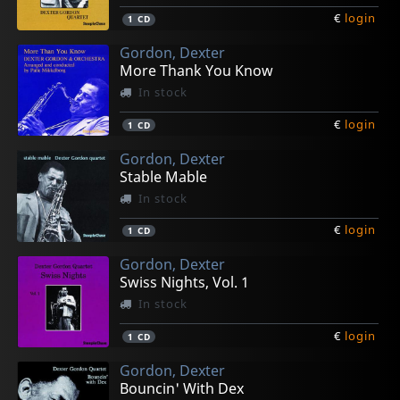
€
login
1
CD
Gordon, Dexter
More Thank You Know
In stock
€
login
1
CD
Gordon, Dexter
Stable Mable
In stock
€
login
1
CD
Gordon, Dexter
Swiss Nights, Vol. 1
In stock
€
login
1
CD
Gordon, Dexter
Bouncin' With Dex