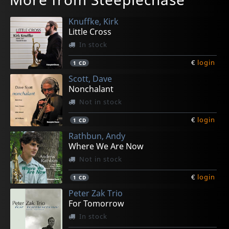
Knuffke, Kirk
Little Cross
In stock
€
login
1
CD
Scott, Dave
Nonchalant
Not in stock
€
login
1
CD
Rathbun, Andy
Where We Are Now
Not in stock
€
login
1
CD
Peter Zak Trio
For Tomorrow
In stock