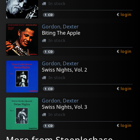
In stock
€
login
1
CD
Gordon, Dexter
Biting The Apple
In stock
€
login
1
CD
Gordon, Dexter
Swiss Nights, Vol. 2
In stock
€
login
1
CD
Gordon, Dexter
Swiss Nights, Vol. 3
In stock
€
login
1
CD
More from Steeplechase